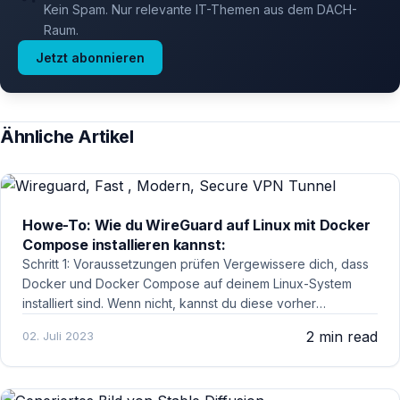
Kein Spam. Nur relevante IT-Themen aus dem DACH-
Raum.
Jetzt abonnieren
Ähnliche Artikel
Howe-To: Wie du WireGuard auf Linux mit Docker
Compose installieren kannst:
Schritt 1: Voraussetzungen prüfen Vergewissere dich, dass
Docker und Docker Compose auf deinem Linux-System
installiert sind. Wenn nicht, kannst du diese vorher
installieren. Schritt 2: Erstelle das Docker Compose-Datei
2 min read
02. Juli 2023
Erstelle eine Datei mit dem Namen "docker-compose.yml" in
einem Verzeichnis deiner Wahl und füge den folgenden
Inhalt ein: