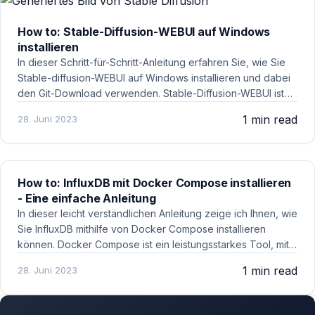
How to: Stable-Diffusion-WEBUI auf Windows
installieren
In dieser Schritt-für-Schritt-Anleitung erfahren Sie, wie Sie
Stable-diffusion-WEBUI auf Windows installieren und dabei
den Git-Download verwenden. Stable-Diffusion-WEBUI ist
eine leistungsstarke KI-Bildgenerator Anwendung. Mit dem
1 min read
28. Juni 2023
sie verschiedene Bilder sich generieren lassen können.
!Installieren Sie Python 3.10.6 (neuere Python-Versionen
unterstützen Torch nicht) und aktivieren Sie "Python zu
PATH hinzufügen&
How to: InfluxDB mit Docker Compose installieren
- Eine einfache Anleitung
In dieser leicht verständlichen Anleitung zeige ich Ihnen, wie
Sie InfluxDB mithilfe von Docker Compose installieren
können. Docker Compose ist ein leistungsstarkes Tool, mit
dem Sie Containeranwendungen einfach und effizient
1 min read
28. Juni 2023
verwalten können. Schritt 1: Installieren Sie Docker und
Docker Compose Bevor Sie mit der Installation von InfluxDB
beginnen können, müssen