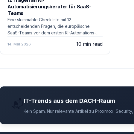
12 Fragen an KI-
Automatisierungsberater für SaaS-
Teams
Eine skimmable Checkliste mit 12
entscheidenden Fragen, die europäische
SaaS-Teams vor dem ersten KI-Automations-
Pilotprojekt zu DSGVO, Datenflüssen, Tool-
10 min read
14. Mai 2026
Stack, Sicherheit und ROI stellen sollten.
IT-Trends aus dem DACH-Raum
📬
Kein Spam. Nur relevante Artikel zu Proxmox, Security, 