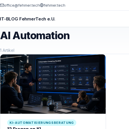
office@fehmer.tech
fehmer.tech
IT-BLOG FehmerTech e.U.
AI Automation
1 Artikel
KI-AUTOMATISIERUNGSBERATUNG